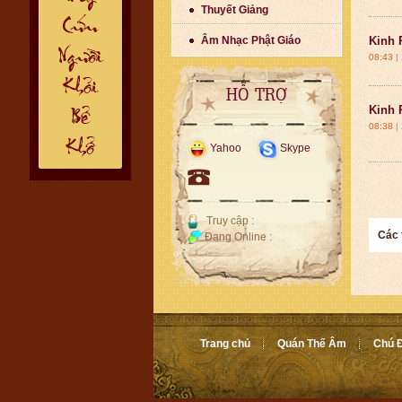
Thuyết Giảng
Âm Nhạc Phật Giáo
Kinh 
08:43
|
HỖ TRỢ
Kinh 
08:38
|
Yahoo
Skype
Truy cập :
Các 
Đang Online :
Trang chủ
Quán Thế Âm
Chú Đ