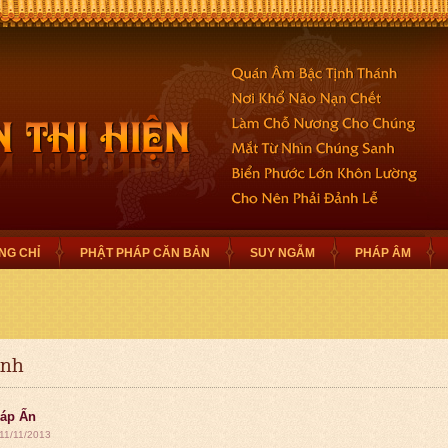
NG CHỈ
PHẬT PHÁP CĂN BẢN
SUY NGẪM
PHÁP ÂM
inh
áp Ấn
 11/11/2013