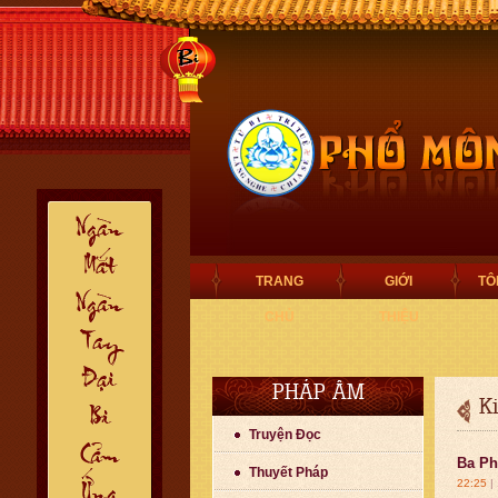
TRANG
GIỚI
TÔ
CHỦ
THIỆU
PHÁP ÂM
K
Truyện Đọc
Ba Ph
Thuyết Pháp
22:25
|