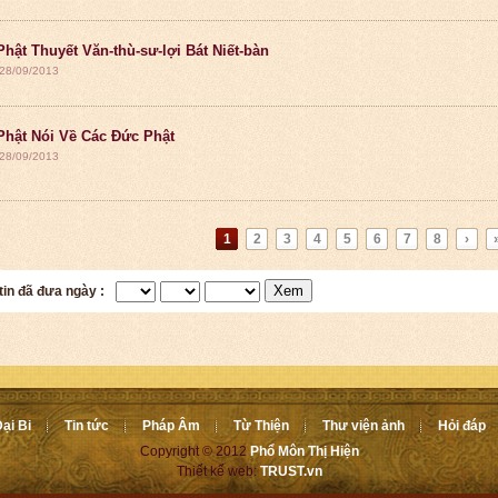
Phật Thuyết Văn-thù-sư-lợi Bát Niết-bàn
 28/09/2013
Phật Nói Về Các Đức Phật
 28/09/2013
1
2
3
4
5
6
7
8
›
Xem
tin đã đưa ngày :
ại Bi
Tin tức
Pháp Âm
Từ Thiện
Thư viện ảnh
Hỏi đáp
Copyright © 2012
Phổ Môn Thị Hiện
Thiết kế web:
TRUST.vn