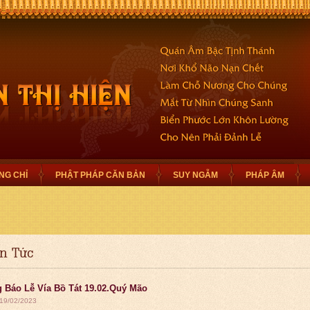
NG CHỈ
PHẬT PHÁP CĂN BẢN
SUY NGẪM
PHÁP ÂM
in Tức
 Báo Lễ Vía Bồ Tát 19.02.Quý Mão
 19/02/2023