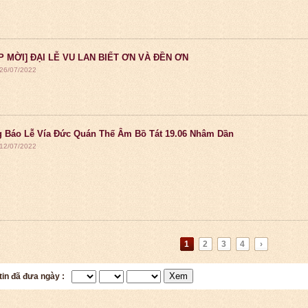
P MỜI] ĐẠI LỄ VU LAN BIẾT ƠN VÀ ĐỀN ƠN
 26/07/2022
 Báo Lễ Vía Đức Quán Thế Âm Bồ Tát 19.06 Nhâm Dần
 12/07/2022
1
2
3
4
›
Xem
tin đã đưa ngày :