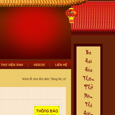
THƯ VIỆN ẢNH
VIDEOS
LIÊN HỆ
Kính lễ chư tôn đức Tăng-Ni, chào mừng Quý Phật Tử thiện nam t