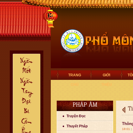
TRANG
GIỚI
TÔ
CHỦ
THIỆU
PHÁP ÂM
T
Truyện Đọc
Thông
Thuyết Pháp
18:01
|