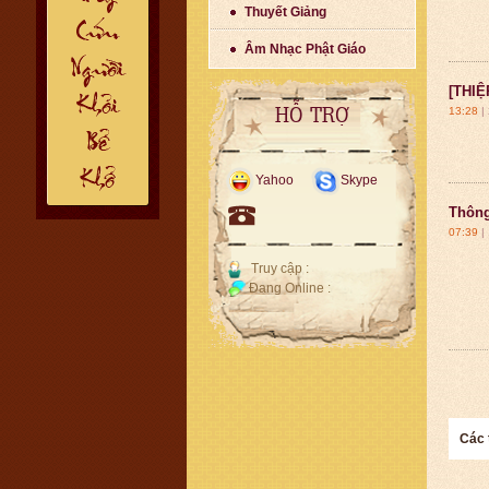
Thuyết Giảng
Âm Nhạc Phật Giáo
[THIỆ
13:28
|
HỖ TRỢ
Yahoo
Skype
Thông
07:39
|
Truy cập :
Đang Online :
Các 