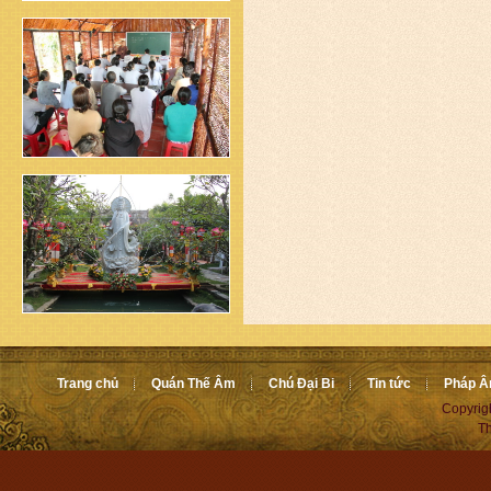
Trang chủ
Quán Thế Âm
Chú Đại Bi
Tin tức
Pháp 
Copyrig
Th