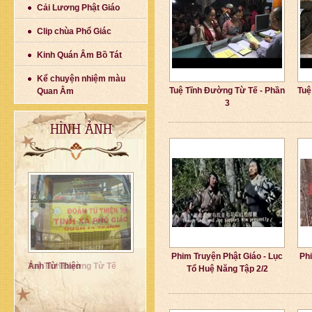
Cải Lương Phật Giáo
Clip chùa Phổ Giác
Kinh Quán Âm Bồ Tát
Kể chuyện nhiệm màu
Tuệ Tĩnh Đường Từ Tế - Phần
Tuệ
Quan Âm
3
HÌNH ẢNH
Phim Truyện Phật Giáo - Lục
Phi
Ảnh Từ Thiện
Tuệ Tĩnh Đường Từ Tế
Tổ Huệ Năng Tập 2/2