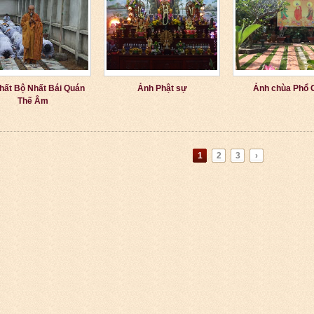
hất Bộ Nhất Bái Quán
Ảnh Phật sự
Ảnh chùa Phổ 
Thế Âm
1
2
3
›