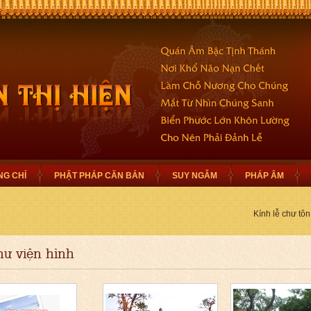
NG CHỈ
PHẬT PHÁP CĂN BẢN
SUY NGẪM
PHÁP ÂM
Kính lễ chư tôn
hư viện hình