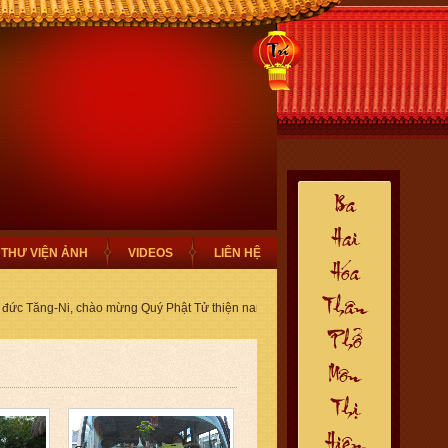
THƯ VIỆN ẢNH
VIDEOS
LIÊN HỆ
 đức Tăng-Ni, chào mừng Quý Phật Tử thiện nam tín nữ ghé thăm trang Phổ Môn T