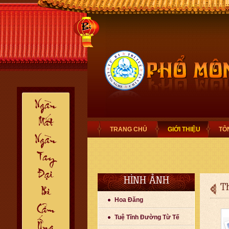
TRANG CHỦ
GIỚI THIỆU
TÔ
HÌNH ẢNH
T
Hoa Đăng
Tuệ Tĩnh Đường Từ Tế