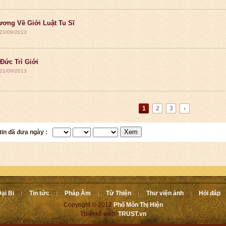
ương Về Giới Luật Tu Sĩ
 21/09/2013
Đức Trì Giới
 21/09/2013
1
2
3
›
Xem
tin đã đưa ngày :
ại Bi
Tin tức
Pháp Âm
Từ Thiện
Thư viện ảnh
Hỏi đáp
Copyright © 2012
Phổ Môn Thị Hiện
Thiết kế web:
TRUST.vn