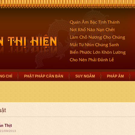
NG CHỈ
PHẬT PHÁP CĂN BẢN
SUY NGẪM
PHÁP ÂM
uật
Ăn Thịt
 21/09/2013