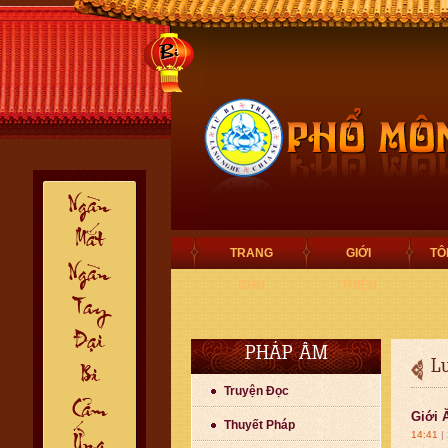
TRANG
GIỚI
TÔ
CHỦ
THIỆU
PHÁP ÂM
L
Truyện Đọc
Giới 
Thuyết Pháp
14:41
|