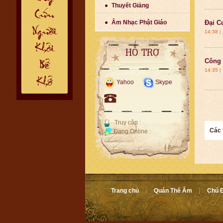
Thuyết Giảng
Âm Nhạc Phật Giáo
Đại C
14:38
|
HỖ TRỢ
Công 
14:35
|
Yahoo
Skype
Truy cập :
Các 
Đang Online :
Trang chủ
Quán Thế Âm
Chú Đ