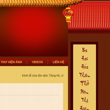
THƯ VIỆN ẢNH
VIDEOS
LIÊN HỆ
Kính lễ chư tôn đức Tăng-Ni, chào mừng Quý Phật Tử thiện nam t