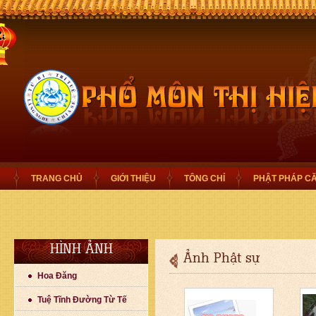
TRANG CHỦ
GIỚI THIỆU
TÔNG CHỈ
PHẬT PHÁP C
HÌNH ẢNH
Ảnh Phật sự
Hoa Đăng
Tuệ Tĩnh Đường Từ Tế