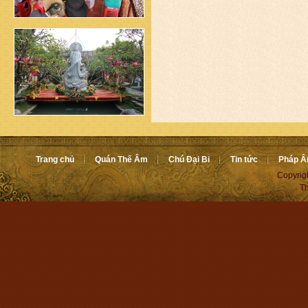
Trang chủ
Quán Thế Âm
Chú Đại Bi
Tin tức
Pháp 
Copyrig
Th