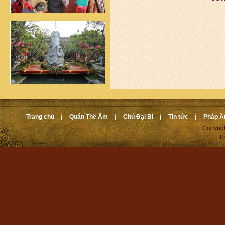
Trang chủ
Quán Thế Âm
Chú Đại Bi
Tin tức
Pháp 
Copyrig
Th