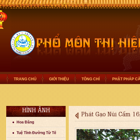
TRANG CHỦ
GIỚI THIỆU
TÔNG CHỈ
PHẬT PHÁP C
HÌNH ẢNH
Phát Gạo Núi Cấm 16
Hoa Đăng
Tuệ Tĩnh Đường Từ Tế