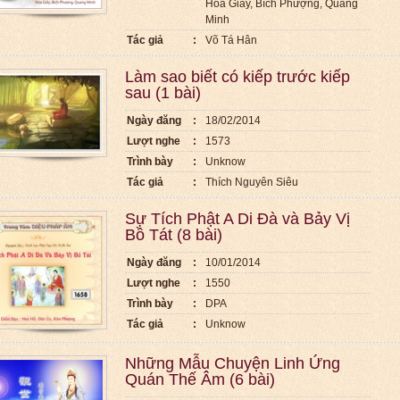
Hoa Giấy, Bích Phượng, Quang
Minh
Tác giả
:
Võ Tá Hân
Làm sao biết có kiếp trước kiếp
sau (1 bài)
Ngày đăng
:
18/02/2014
Lượt nghe
:
1573
Trình bày
:
Unknow
Tác giả
:
Thích Nguyên Siêu
Sự Tích Phật A Di Đà và Bảy Vị
Bồ Tát (8 bài)
Ngày đăng
:
10/01/2014
Lượt nghe
:
1550
Trình bày
:
DPA
Tác giả
:
Unknow
Những Mẫu Chuyện Linh Ứng
Quán Thế Âm (6 bài)