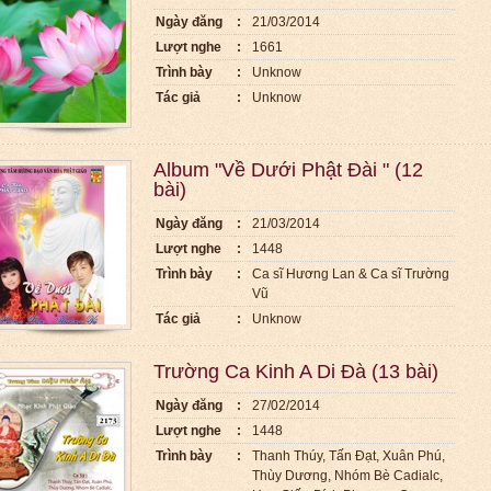
Ngày đăng
:
21/03/2014
Lượt nghe
:
1661
Trình bày
:
Unknow
Tác giả
:
Unknow
Album "Về Dưới Phật Đài " (12
bài)
Ngày đăng
:
21/03/2014
Lượt nghe
:
1448
Trình bày
:
Ca sĩ Hương Lan & Ca sĩ Trường
Vũ
Tác giả
:
Unknow
Trường Ca Kinh A Di Đà (13 bài)
Ngày đăng
:
27/02/2014
Lượt nghe
:
1448
Trình bày
:
Thanh Thúy, Tấn Đạt, Xuân Phú,
Thùy Dương, Nhóm Bè Cadialc,