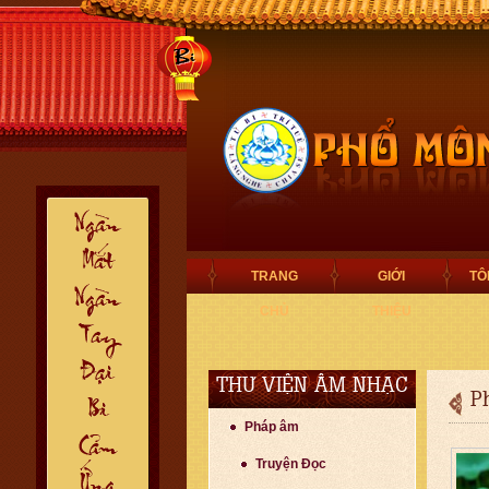
TRANG
GIỚI
TÔ
CHỦ
THIỆU
THƯ VIỆN ÂM NHẠC
P
Pháp âm
Truyện Đọc