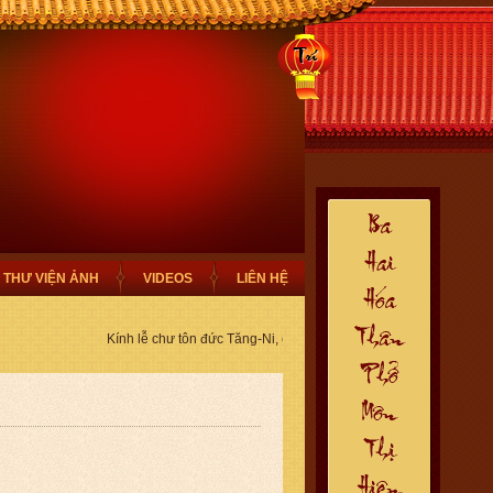
THƯ VIỆN ẢNH
VIDEOS
LIÊN HỆ
Kính lễ chư tôn đức Tăng-Ni, chào mừng Quý Phật Tử thiện nam 