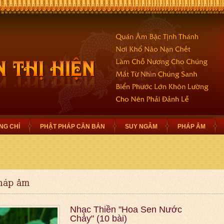
NG CHỈ
PHẬT PHÁP CĂN BẢN
SUY NGẪM
PHÁP ÂM
háp âm
Nhạc Thiền "Hoa Sen Nước
Chảy" (10 bài)