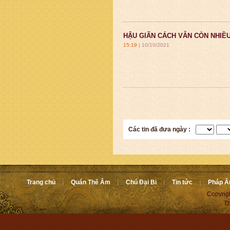
HẬU GIÃN CÁCH VẪN CÒN NHIỀ
15:19
| 10/10/2021
Các tin đã đưa ngày :
Trang chủ
Quán Thế Âm
Chú Đại Bi
Tin tức
Pháp 
Copyrig
Th