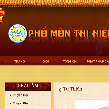
TRANG
GIỚI
TÔNG CHỈ
PHẬT PHÁP C
CHỦ
THIỆU
PHÁP ÂM
Từ Thiện
Truyện Đọc
Thuyết Pháp