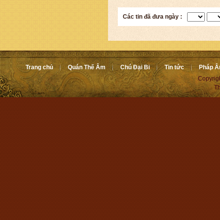
Các tin đã đưa ngày :
Trang chủ
Quán Thế Âm
Chú Đại Bi
Tin tức
Pháp 
Copyrig
Th