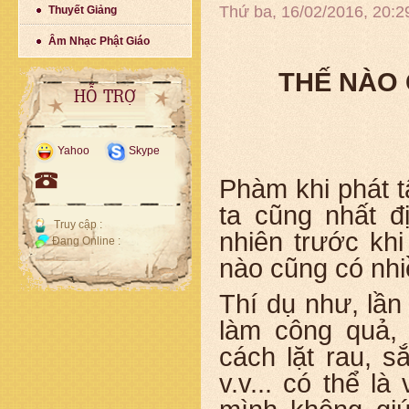
Thứ ba, 16/02/2016, 20:
Thuyết Giảng
Âm Nhạc Phật Giáo
THẾ NÀO
HỖ TRỢ
Yahoo
Skype
Phàm khi phát t
ta cũng nhất đ
Truy cập :
nhiên trước kh
Đang Online :
nào cũng có nhi
Thí dụ như, lầ
làm công quả,
cách lặt rau, s
v.v... có thể l