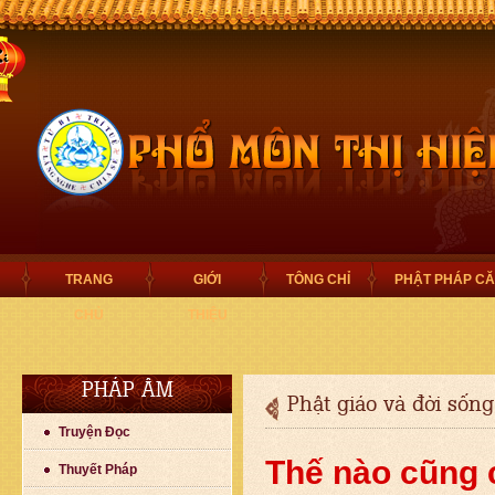
TRANG
GIỚI
TÔNG CHỈ
PHẬT PHÁP C
CHỦ
THIỆU
PHÁP ÂM
Phật giáo và đời sống
Truyện Đọc
Thế nào cũng 
Thuyết Pháp