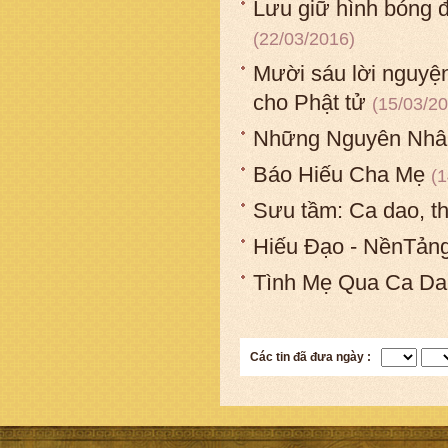
Lưu giữ hình bóng đ
(22/03/2016)
Mười sáu lời nguyệ
cho Phật tử
(15/03/2
Những Nguyên Nhân
Báo Hiếu Cha Mẹ
(1
Sưu tầm: Ca dao, th
Hiếu Đạo - NềnTản
Tình Mẹ Qua Ca Da
Các tin đã đưa ngày :