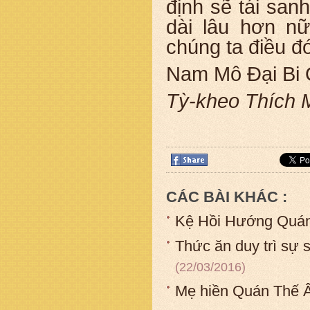
định sẽ tái san
dài lâu hơn nữ
chúng ta điều đó
Nam Mô Đại Bi 
Tỳ-kheo Thích M
CÁC BÀI KHÁC :
Kệ Hồi Hướng Quá
Thức ăn duy trì sự 
(22/03/2016)
Mẹ hiền Quán Thế