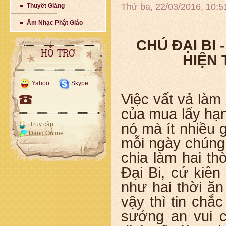
Thứ ba, 22/03/2016, 10:
Thuyết Giảng
Âm Nhạc Phật Giáo
CHÚ ĐẠI BI
HỖ TRỢ
HIỆN 
Yahoo
Skype
Việc vất vả làm 
của mua lấy hạ
Truy cập :
nó mà ít nhiều g
Đang Online :
mỗi ngày chúng 
chia làm hai th
Đại Bi, cứ kiên
như hai thời ă
vậy thì tin ch
sướng an vui c