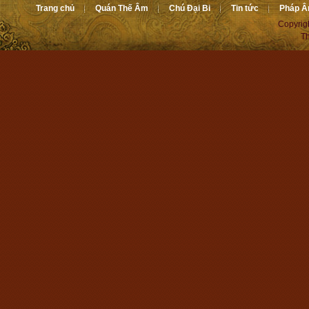
Trang chủ
Quán Thế Âm
Chú Đại Bi
Tin tức
Pháp 
Copyrig
Th