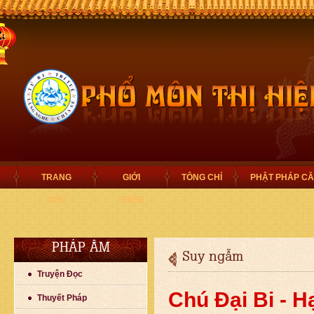
TRANG
GIỚI
TÔNG CHỈ
PHẬT PHÁP C
CHỦ
THIỆU
PHÁP ÂM
Suy ngẫm
Truyện Đọc
Chú Đại Bi - H
Thuyết Pháp