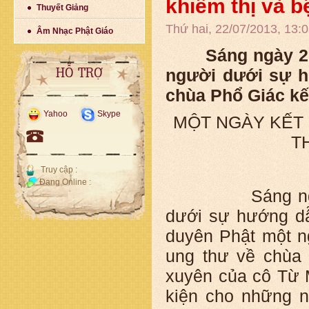
khiếm thị và 
Thuyết Giảng
Thứ hai, 22/07/2013, 13
Âm Nhạc Phật Giáo
Sáng ngày 20 t
người dưới sự h
HỖ TRỢ
chùa Phổ Giác kế
Yahoo
Skype
MỘT NGÀY KẾT
T
Truy cập :
Đang Online :
Sáng ngày 20 
dưới sự hướng d
duyên Phật một n
ung thư về chùa 
xuyên của cô Từ 
kiện cho những n