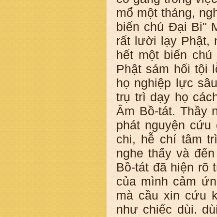
mổ một tháng, ng
biến chú Đại Bi" 
rất lười lạy Phật
hết một biến chú
Phật sám hối tội 
họ nghiệp lực sâ
trụ trì dạy họ cá
Âm Bồ-tát. Thầy n
phát nguyện cứu 
chi, hễ chí tâm t
nghe thấy và đến
Bồ-tát đã hiện rõ
của mình cảm ứng
mà cầu xin cứu k
như chiếc dùi. dù