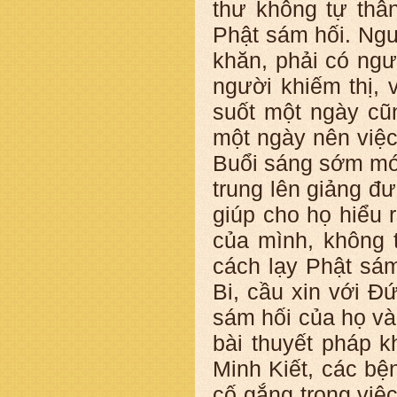
thư không tự thâ
Phật sám hối. Ngư
khăn, phải có ngư
người khiếm thị, v
suốt một ngày cũn
một ngày nên việc
Buổi sáng sớm mới
trung lên giảng đ
giúp cho họ hiểu
của mình, không 
cách lạy Phật sám
Bi, cầu xin với Đ
sám hối của họ và
bài thuyết pháp k
Minh Kiết, các bệ
cố gắng trong việ