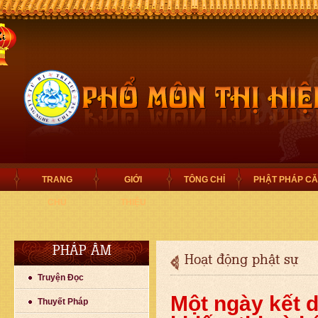
TRANG
GIỚI
TÔNG CHỈ
PHẬT PHÁP C
CHỦ
THIỆU
PHÁP ÂM
Hoạt động phật sự
Truyện Đọc
Một ngày kết 
Thuyết Pháp