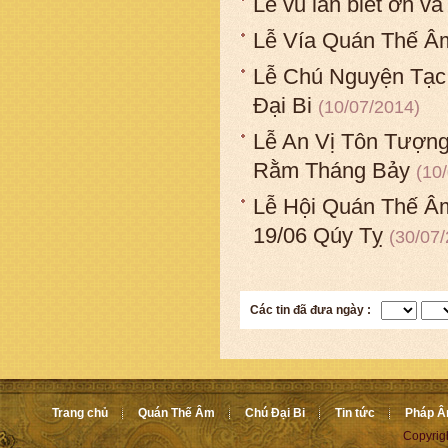
Lễ vu lan biết ơn v
Lễ Vía Quán Thế Âm
Lễ Chú Nguyện Tạc
Đại Bi
(10/07/2014)
Lễ An Vị Tôn Tượng
Rằm Tháng Bảy
(10
Lễ Hội Quán Thế Â
19/06 Qúy Tỵ
(30/07
Các tin đã đưa ngày :
Trang chủ
Quán Thế Âm
Chú Đại Bi
Tin tức
Pháp 
Copyrig