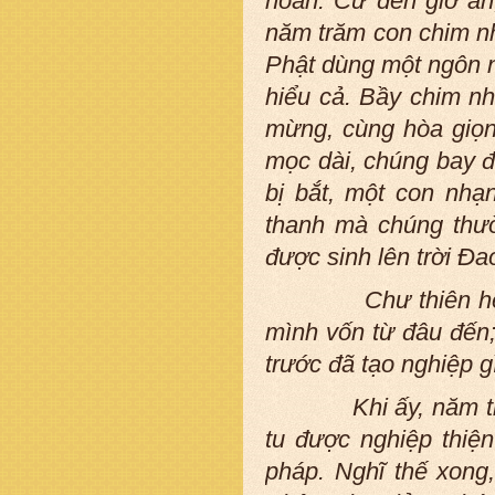
hoàn. Cứ đến giờ ăn
năm trăm con chim nh
Phật dùng một ngôn n
hiểu cả. Bầy chim nh
mừng, cùng hòa giọng
mọc dài, chúng bay đế
bị bắt, một con nhạ
thanh mà chúng thườ
được sinh lên trời Đao
Chư thiên hễ
mình vốn từ đâu đến;
trước đã tạo nghiệp gì
Khi ấy, năm trăm vị
tu được nghiệp thiệ
pháp. Nghĩ thế xong