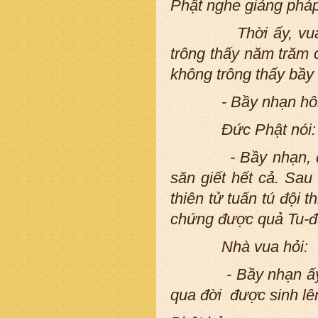
Phật nghe giảng pháp
Thời ấy, vua Ba-
trông thấy năm trăm
không trông thấy bầy
- Bầy nhạn hôm n
Đức Phật nói:
- Bầy nhạn, đại vư
săn giết hết cả. Sau
thiên tử tuấn tú đội
chứng được quả Tu-đ
Nhà vua hỏi:
- Bầy nhạn ấy vì n
qua đời được sinh lê