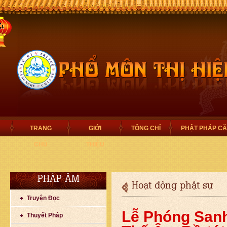
TRANG
GIỚI
TÔNG CHỈ
PHẬT PHÁP C
CHỦ
THIỆU
PHÁP ÂM
Hoạt động phật sự
Truyện Đọc
Lễ Phóng San
Thuyết Pháp