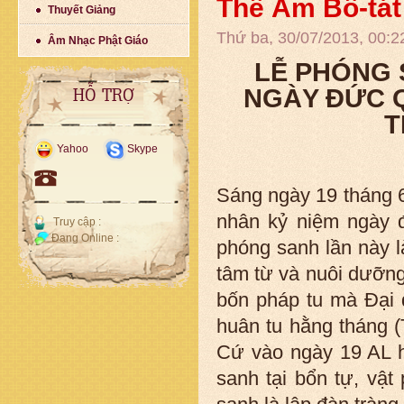
Thế Âm Bồ-tát
Thuyết Giảng
Thứ ba, 30/07/2013, 00:
Âm Nhạc Phật Giáo
LỄ PHÓNG 
NGÀY ĐỨC 
HỖ TRỢ
T
Yahoo
Skype
Sáng ngày 19 tháng 
nhân kỷ niệm ngày đ
Truy cập :
Đang Online :
phóng sanh lần này l
tâm từ và nuôi dưỡng
bốn pháp tu mà Đại 
huân tu hằng tháng (
Cứ vào ngày 19 AL h
sanh tại bổn tự, vậ