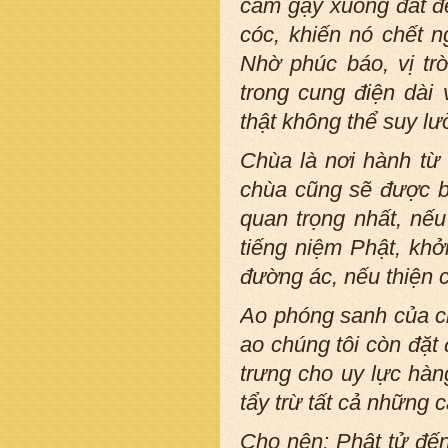
cắm gậy xuống đất đ
cóc, khiến nó chết ng
Nhờ phúc báo, vị tr
trong cung điện dài
thật không thể suy lư
Chùa là nơi hành từ 
chùa cũng sẽ được b
quan trọng nhất, nế
tiếng niệm Phật, khở
đường ác, nếu thiện c
Ao phóng sanh của ch
ao chúng tôi còn đặt
trưng cho uy lực hàn
tẩy trừ tất cả những 
Cho nên: Phật tử đế