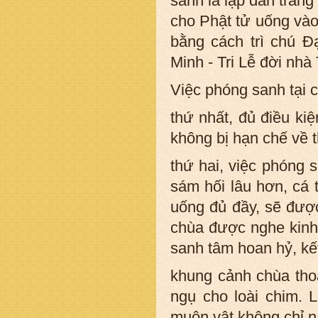
sanh là lập đàn tràng 
cho Phật tử uống vào
bằng cách trì chú Đ
Minh - Tri Lễ đời nhà
Việc phóng sanh tại c
thứ nhất, đủ điều kiệ
không bị hạn chế về 
thứ hai, việc phóng s
sám hối lâu hơn, cá 
uống đủ đầy, sẽ được
chùa được nghe kinh
sanh tâm hoan hỷ, kế
khung cảnh chùa thoá
ngụ cho loài chim. 
muôn vật không chỉ 