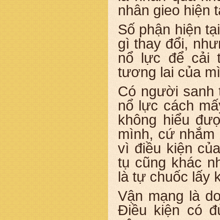
nhân gieo hiện t
Số phận hiện tại
gì thay đổi, nh
nổ lực để cải 
tương lai của m
Có người sanh t
nổ lực cách mấy
không hiểu đư
mình, cứ nhắm m
vì điều kiện c
tụ cũng khác n
là tự chuốc lấy 
Vận mạng là do
Điều kiện có đ