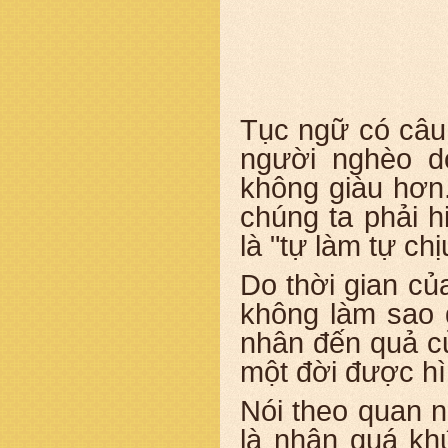
Tục ngữ có câu:
người nghèo d
không giàu hơn
chúng ta phải h
là "tự làm tự chị
Do thời gian củ
không làm sao 
nhân đến quả của
một đời được hì
Nói theo quan n
là nhân quá kh