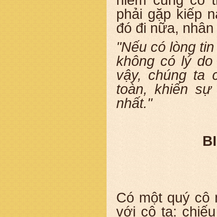
hiễm cũng có t
phải gặp kiếp 
đó đi nữa, nhân
"Nếu có lòng tin
không có lý do
vậy, chúng ta 
toàn, khiến sự
nhất."
B
Có một quý cô n
với cô ta: chiế