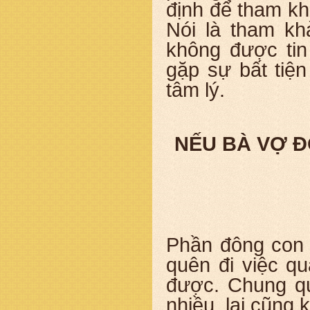
định để tham kh
Nói là tham kh
không được tin
gặp sự bất tiệ
tâm lý.
NẾU BÀ VỢ Đ
Phần đông con 
quên đi việc q
được. Chung qu
nhiều, lại cũng 