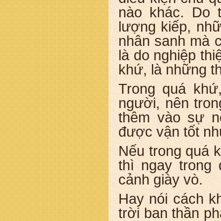
nào khác. Do 
lượng kiếp, nh
nhân sanh mà c
là do nghiệp th
khứ, là những t
Trong quá khứ,
người, nên tron
thêm vào sự n
được vận tốt nh
Nếu trong quá k
thì ngay trong
cảnh giày vò.
Hay nói cách k
trời ban thần p