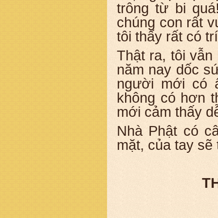
trông từ bi qu
chúng con rất v
tôi thấy rất có tr
Thật ra, tôi vẫn
năm nay dốc sứ
người mới có ấ
không có hơn th
mới cảm thấy dễ
Nhà Phật có câ
mặt, của tay sẽ
T