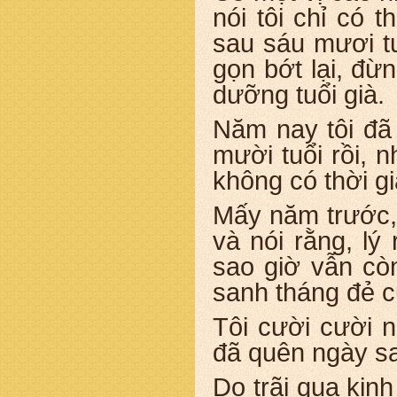
nói tôi chỉ có 
sau sáu mươi tu
gọn bớt lại, đừ
dưỡng tuổi già.
Năm nay tôi đã
mười tuổi rồi, 
không có thời gi
Mấy năm trước, 
và nói rằng, lý 
sao giờ vẫn cò
sanh tháng đẻ c
Tôi cười cười 
đã quên ngày san
Do trãi qua kinh