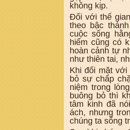
không kịp.
Đối với thế gia
theo bậc thánh
cuộc sống hằn
hiểm cũng có kh
hoàn cảnh tự nh
như thiên tai, n
Khi đối mặt với
bỏ sự chấp chặ
niệm trong lòng
buông bỏ thì k
tâm kinh đã nó
ách, nhưng tro
chúng ta sống t