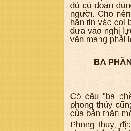
dù có đoán đún
người. Cho nên
hẵn tin vào coi
dựa vào nghị lự
vận mạng phải l
BA PHẦN
Có câu "ba phầ
phong thủy cũn
của bản thân mớ
Phong thủy, địa