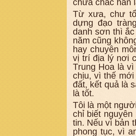
chưa chắc hẳn là
Từ xưa, chư tổ
dựng đạo tràng
danh sơn thì ắc 
năm cũng không 
hay chuyên môn 
vị trí địa lý nơ
Trung Hoa là vì
chịu, vì thế mớ
đất, kết quả là 
là tốt.
Tôi là một người
chỉ biết nguyên 
tin. Nếu vì bản 
phong tục, vì a