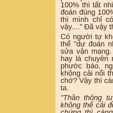
100% thì tất nh
đoán đúng 100
thì mình chỉ c
vậy...." Đã vậy t
Có người tự kh
thể "dự đoán n
sửa vận mạng. 
hay là chuyên 
phước báo, n
không cải nổi t
chớ? Vậy thì cà
ta.
"Thần thông tu
không thể cải đ
chứng thì càng