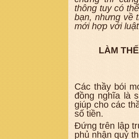
thông tuy có t
bạn, nhưng về t
mới hợp với luậ
LÀM THẾ
Các thầy bói m
đồng nghĩa là 
giúp cho các th
số tiền.
Đứng trên lập tr
phủ nhận quỷ thầ