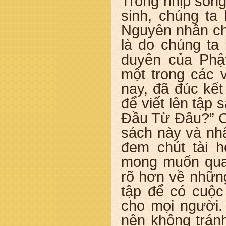
Trong nhịp sống
sinh, chúng ta
Nguyên nhân ch
là do chúng ta
duyên của Phậ
một trong các v
nay, đã đúc kế
để viết lên tập
Đầu Từ Đâu?” C
sách này và nhậ
đem chút tài h
mong muốn qua 
rõ hơn về nhữn
tập để có cuộc
cho mọi người.
nên không trán