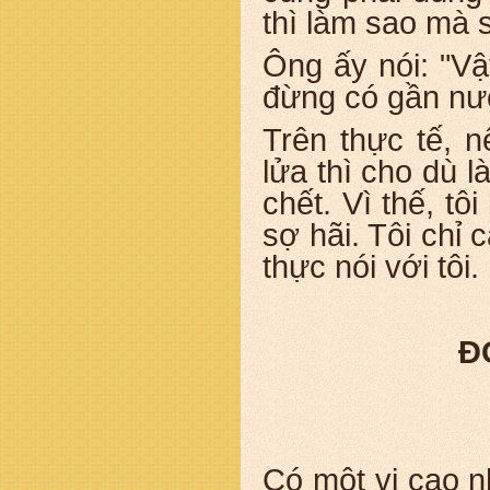
thì làm sao mà 
Ông ấy nói: "V
đừng có gần nướ
Trên thực tế, 
lửa thì cho dù 
chết. Vì thế, tô
sợ hãi. Tôi chỉ 
thực nói với tôi.
Đ
Có một vị cao n