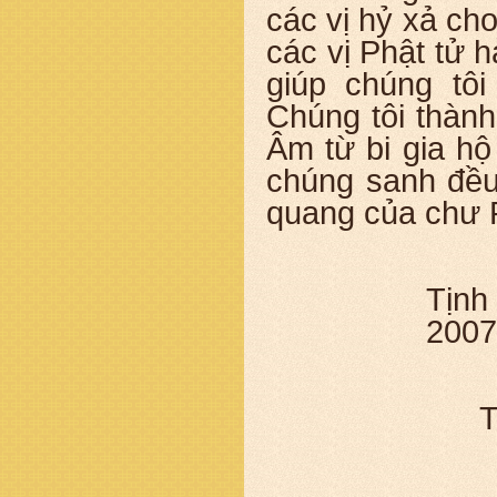
các vị hỷ xả ch
các vị Phật tử h
giúp chúng tôi
Chúng tôi thàn
Âm từ bi gia hộ
chúng sanh đều
quang của chư 
Tịnh
2007
T