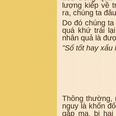
lượng kiếp về t
ra, chúng ta đâu
Do đó chúng ta 
quá khứ trái lạ
nhân quả là đượ
"Số tốt hay xấu
Thông thường, n
nguy là khốn đố
gặp ma, bị hại 