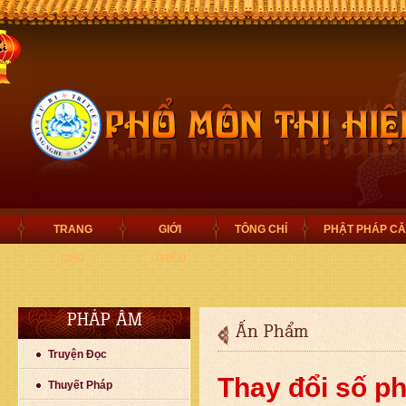
TRANG
GIỚI
TÔNG CHỈ
PHẬT PHÁP C
CHỦ
THIỆU
PHÁP ÂM
Ấn Phẩm
Truyện Đọc
Thay đổi số p
Thuyết Pháp