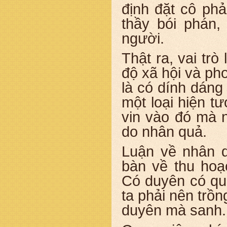
định đặt cô phả
thầy bói phán,
người.
Thật ra, vai tr
độ xã hội và ph
là có dính dáng 
một loại hiện t
vin vào đó mà n
do nhân quả.
Luận về nhân q
bàn về thu hoạ
Có duyên có qu
ta phải nên trồn
duyên mà sanh.