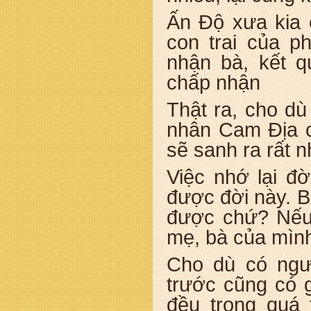
Ấn Độ xưa kia c
con trai của 
nhận bà, kết 
chấp nhận
Thật ra, cho dù
nhân Cam Địa c
sẽ sanh ra rất n
Việc nhớ lại đ
được đời này. B
được chứ? Nếu 
mẹ, bà của mình
Cho dù có ngư
trước cũng có 
đều trong quá 