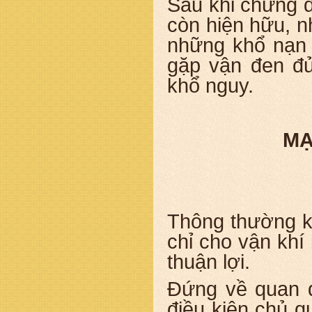
Sau khi chứng đ
còn hiện hữu, nh
những khổ nạn 
gặp vận đen đủ
khổ nguy.
MẠ
Thông thường kh
chỉ cho vận khí
thuận lợi.
Đứng về quan đ
điều kiện chủ 