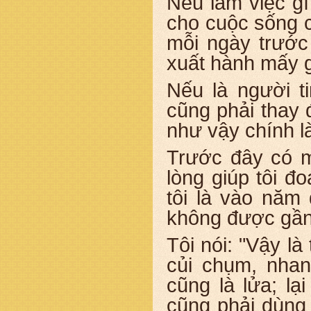
Nếu làm việc gì
cho cuộc sống c
mỗi ngày trước 
xuất hành mấy g
Nếu là người t
cũng phải thay 
như vậy chính l
Trước đây có mộ
lòng giúp tôi đ
tôi là vào năm
không được gần
Tôi nói: "Vậy là 
củi chụm, nhang
cũng là lửa; lạ
cũng phải dùng