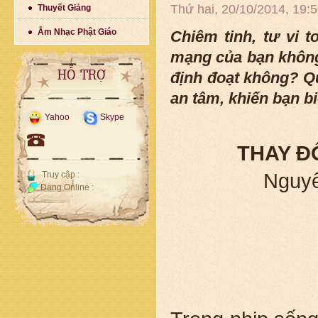
Thứ hai, 20/10/2014, 19
Thuyết Giảng
Âm Nhạc Phật Giáo
Chiêm tinh, tư vi t
mạng của bạn không
định đoạt không? Q
HỖ TRỢ
an tâm, khiến bạn b
Yahoo
Skype
THAY Đ
Truy cập :
Nguyê
Đang Online :