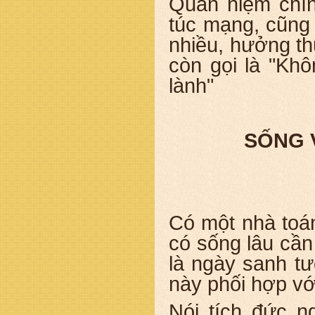
Quan niệm chín
túc mạng, cũng
nhiều, hưởng thụ
còn gọi là "Kh
lành"
SỐNG 
Có một nhà toán
có sống lâu cần
là ngày sanh tư
này phối hợp v
Nói tích đức n